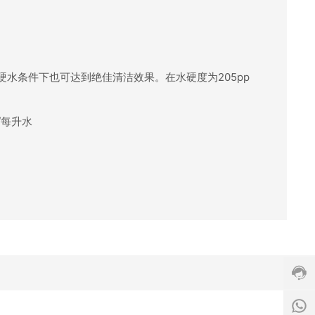
客
服
硬水条件下也可达到绝佳清洁效果。在水硬度为205pp
热
线:
+
升/每升水
8
6
-
7
6
s
0
a
-
l
2
e
0
8
s
7
1
-
6
6
+
c
0
2
8
n
2
8
6
8
6
-
c
1