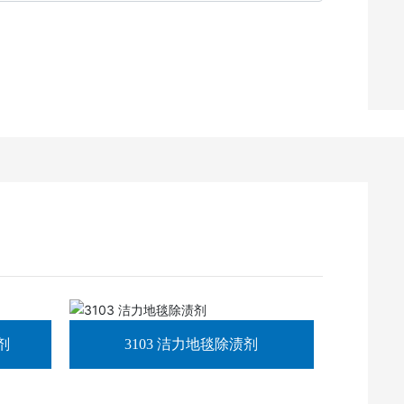
剂
3103 洁力地毯除渍剂