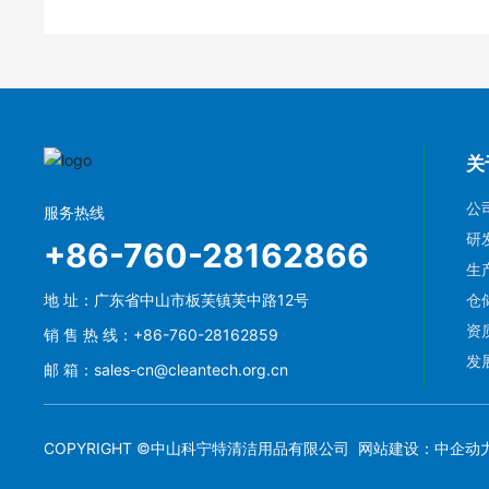
关
公
服务热线
研
+86-760-28162866
生
地 址：广东省中山市板芙镇芙中路12号
仓
资
销 售 热 线：
+86-760-28162859
发
邮 箱：
sales-cn@cleantech.org.cn
COPYRIGHT ©中山科宁特清洁用品有限公司
网站建设：中企动