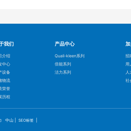
于我们
产品中心
加
司介绍
Quali-kleen系列
招
发中心
倍能系列
用
产设备
洁力系列
人
储物流
社
质荣誉
展历程
力
中山
|
|
SEO标签