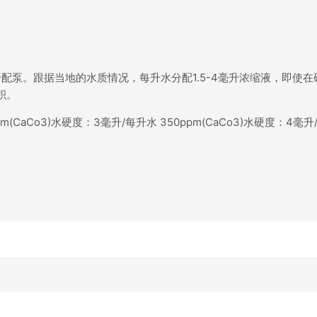
泵。跟据当地的水质情况，每升水分配1.5-4毫升浓缩液，即使在
积。
pm(CaCo3)水硬度：3毫升/每升水 350ppm(CaCo3)水硬度：4毫